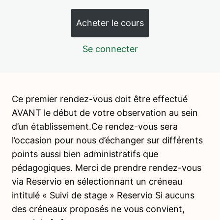
Ressources bibliographiques
Acheter le cours
Album de formation à télécharger
Se connecter
Rendez-vous avec votre formatrice AVANT
l'expérience sur le terrain
Après l'observation en école
Montessori : faisons le point
Ce premier rendez-vous doit être effectué
2 leçons, 1 quiz
AVANT le début de votre observation au sein
d’un établissement.Ce rendez-vous sera
l’occasion pour nous d’échanger sur différents
points aussi bien administratifs que
pédagogiques. Merci de prendre rendez-vous
via Reservio en sélectionnant un créneau
intitulé « Suivi de stage » Reservio Si aucuns
des créneaux proposés ne vous convient,