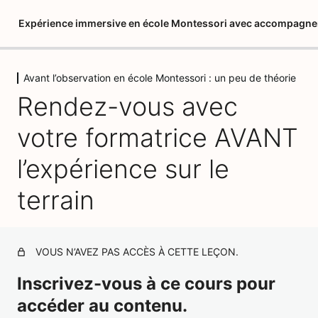
Expérience immersive en école Montessori avec accompagn
Avant l’observation en école Montessori : un peu de théorie
Préparation de la semaine
Rendez-vous avec
d'observation
2 leçons, 2 quiz
votre formatrice AVANT
Avant l'observation en école
Montessori : un peu de théorie
l’expérience sur le
Les grands principes de la pédagogie
terrain
L'environnement préparé
L'environnement humain
VOUS N’AVEZ PAS ACCÈS À CETTE LEÇON.
Le temps
Inscrivez-vous à ce cours pour
accéder au contenu.
Lexique Montessori