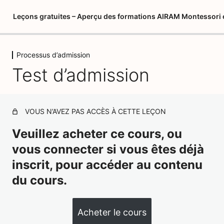
Leçons gratuites – Aperçu des formations AIRAM Montessori 
Processus d’admission
Processus d'admission
Test d’admission
Test d'admission
Aperçu des formations
11 leçons
VOUS N’AVEZ PAS ACCÈS À CETTE LEÇON
Veuillez acheter ce cours, ou
vous connecter si vous êtes déjà
inscrit, pour accéder au contenu
du cours.
Acheter le cours