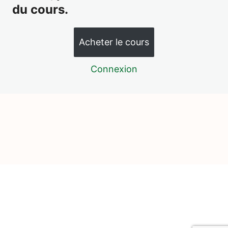
AC04 – Le temps qui passe – La vie de l'homme : La
du cours.
bande des âges et l'âge en quantité
AC05 – Le temps qui passe – La vie de l'homme : La
ligne de vie et le cahier de vie
Acheter le cours
AC06 – Le temps qui passe – Outils pour mesurer le
Connexion
temps : Sablier
AC07 – Le temps qui passe – Outils pour mesurer le
temps : Chaîne de la journée
AC08 – Le temps qui passe – Outils pour mesurer le
temps : La poutre du temps et les saisons
AC09 – Histoire – L'architecture : L'arche romane
AC10 – Géographie – Première approche des 3 éléments
: Terre-eau-air
AC11 – Géographie – Les globes : Lisse et rugueux
AC12 – Géographie – Les globes : Le globe coloré