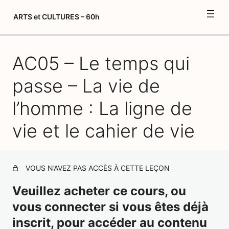
ARTS et CULTURES – 60h
AC05 – Le temps qui
Précisions sur les délais de formation et tutoriels – Arts et
Cultures
passe – La vie de
Créer votre album de formation "Arts et Cultures" vierge
l’homme : La ligne de
Nos partenaires : matériel pédagogique
vie et le cahier de vie
Déroulement du module d'Arts et Cultures
AC01 – Introduction à l'histoire et au temps qui passe
VOUS N’AVEZ PAS ACCÈS À CETTE LEÇON
AC02 – Le temps qui passe – Premières notions :
Avant/Après
Veuillez acheter ce cours, ou
AC03 – Le temps qui passe – Premières notions : Passé-
vous connecter si vous êtes déjà
Présent-Futur
inscrit, pour accéder au contenu