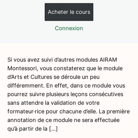
AC04 – Le temps qui passe – La vie de l'homme : La
bande des âges et l'âge en quantité
Acheter le cours
AC05 – Le temps qui passe – La vie de l'homme : La
ligne de vie et le cahier de vie
Connexion
AC06 – Le temps qui passe – Outils pour mesurer le
temps : Sablier
AC07 – Le temps qui passe – Outils pour mesurer le
Si vous avez suivi d’autres modules AIRAM
temps : Chaîne de la journée
Montessori, vous constaterez que le module
AC08 – Le temps qui passe – Outils pour mesurer le
d’Arts et Cultures se déroule un peu
temps : La poutre du temps et les saisons
différemment. En effet, dans ce module vous
AC09 – Histoire – L'architecture : L'arche romane
pourrez suivre plusieurs leçons consécutives
sans attendre la validation de votre
AC10 – Géographie – Première approche des 3 éléments
: Terre-eau-air
formateur·rice pour chacune d’elle. La première
annotation de ce module ne sera effectuée
AC11 – Géographie – Les globes : Lisse et rugueux
qu’à partir de la […]
AC12 – Géographie – Les globes : Le globe coloré