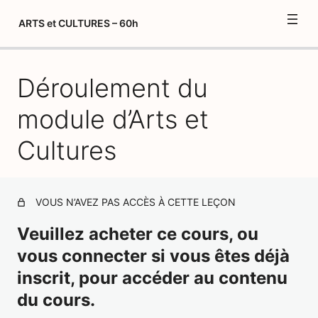
ARTS et CULTURES – 60h
Déroulement du
Précisions sur les délais de formation et tutoriels – Arts et
Cultures
module d’Arts et
Créer votre album de formation "Arts et Cultures" vierge
Cultures
Nos partenaires : matériel pédagogique
Déroulement du module d'Arts et Cultures
VOUS N’AVEZ PAS ACCÈS À CETTE LEÇON
AC01 – Introduction à l'histoire et au temps qui passe
Veuillez acheter ce cours, ou
AC02 – Le temps qui passe – Premières notions :
Avant/Après
vous connecter si vous êtes déjà
inscrit, pour accéder au contenu
AC03 – Le temps qui passe – Premières notions : Passé-
Présent-Futur
du cours.