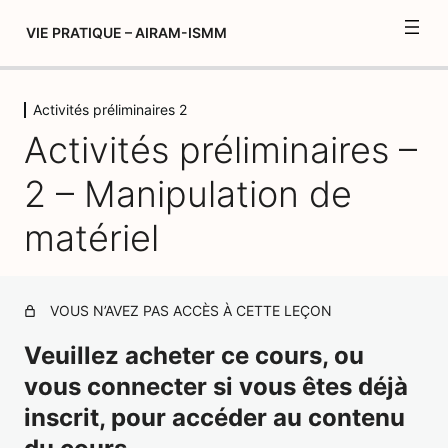
VIE PRATIQUE – AIRAM-ISMM
Activités préliminaires 2
Fonctionnement et introduction du
Activités préliminaires –
module de Vie pratique
4 leçons, 1 quiz
2 – Manipulation de
Activités préliminaires 1
5 leçons, 3 quiz
matériel
Activités préliminaires 2
Les caractéristiques du matériel de vie pratique
VOUS N’AVEZ PAS ACCÈS À CETTE LEÇON
Analyse de matériel
Veuillez acheter ce cours, ou
Analyse de matériel – Approfondissement
vous connecter si vous êtes déjà
inscrit, pour accéder au contenu
Préparation du matériel -1- Activités préliminaires