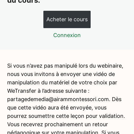
du cours.
Préparation du matériel -2- Activités préliminaires
Enfiler des perles – Vidéo de présentation
Acheter le cours
Presser une éponge – Vidéo de présentation
Connexion
Verser des quantités égales – Vidéo de présentation
Découper du papier – Vidéo de présentation
Activités préliminaires – 2 – Inscription au webinaire
Si vous n’avez pas manipulé lors du webinaire,
nous vous invitons à envoyer une vidéo de
Activités préliminaires – 2 – Participation au webinaire
manipulation du matériel de votre choix par
Activités préliminaires – 2 – Manipulation de matériel
WeTransfer à l’adresse suivante :
partagedemedia@airammontessori.com. Dès
Activités préliminaires – 2 – Rédaction des présentations
que cette vidéo aura été envoyée, vous
Soin de la personne
pourrez soumettre cette leçon pour validation.
9 leçons, 7 quiz
Soin du milieu
Vous recevrez prochainement un retour
pédagogique sur votre manipulation. Si vous
12 leçons, 7 quiz