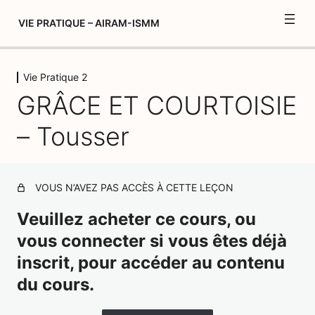
VIE PRATIQUE – AIRAM-ISMM
Vie Pratique 2
Fonctionnement et introduction du
GRÂCE ET COURTOISIE
module de Vie pratique
4 leçons, 1 quiz
– Tousser
Activités préliminaires 1
5 leçons, 3 quiz
Activités préliminaires 2
VOUS N’AVEZ PAS ACCÈS À CETTE LEÇON
13 leçons, 7 quiz
Soin de la personne
Veuillez acheter ce cours, ou
9 leçons, 7 quiz
vous connecter si vous êtes déjà
Soin du milieu
inscrit, pour accéder au contenu
12 leçons, 7 quiz
Vie Pratique 2
du cours.
Créer votre album de formation "Vie pratique 2"