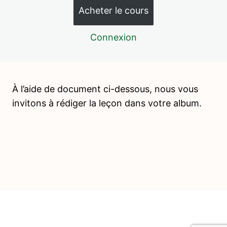
Acheter le cours
GRÂCE ET COURTOISIE – Introduction
Connexion
GRÂCE ET COURTOISIE – Demander l'attention d'un
adulte
GRÂCE ET COURTOISIE – Ranger son plateau à la bonne
place
À l’aide de document ci-dessous, nous vous
GRÂCE ET COURTOISIE – Tousser
invitons à rédiger la leçon dans votre album.
GRÂCE ET COURTOISIE – Demander à se joindre à
l'activité d'un autre enfant
GRÂCE ET COURTOISIE – Refuser poliment
GRÂCE ET COURTOISIE – Rédaction de saynètes
JEUX COLLECTIFS DE COORDINATION MOTRICE –
Marcher sur la ligne
JEUX COLLECTIFS DE COORDINATION MOTRICE – Le