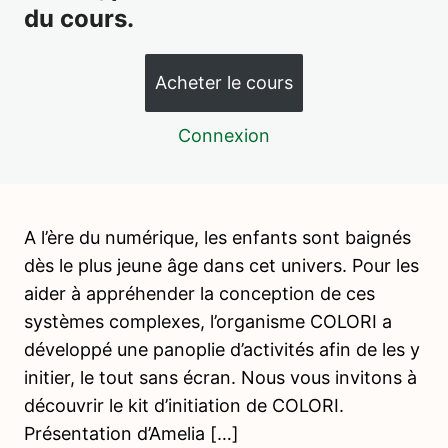
du cours.
Préparation interne et externe du pédagogue (ou
l'environnement préparé) – Pack qualifiant
Liberté et discipline – Pack qualifiant
Acheter le cours
L'enfant au contact de la nature – Pack qualifiant
Connexion
L'erreur comme clé de réussite – Pack qualifiant
Offres d'emploi Montessori
A l’ère du numérique, les enfants sont baignés
Ressources bibliographiques – Pack qualifiant
dès le plus jeune âge dans cet univers. Pour les
Initiation à la programmation informatique sans écran
aider à appréhender la conception de ces
– Pack qualifiant
systèmes complexes, l’organisme COLORI a
Julien Peron et l'Ecole de la Vie – Pack qualifiant
développé une panoplie d’activités afin de les y
initier, le tout sans écran. Nous vous invitons à
découvrir le kit d’initiation de COLORI.
Présentation d’Amelia […]