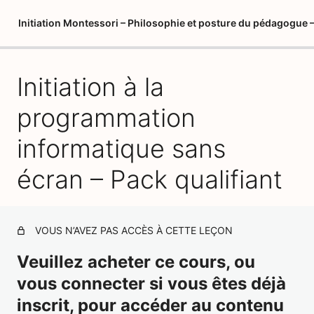
Initiation Montessori – Philosophie et posture du pédagogue –
Initiation à la
Introduction Philosophie et Posture – Pack qualifiant
Créer votre album de formation vierge – Philosophie et
programmation
posture – Pack qualifiant
informatique sans
Nos partenaires : matériel pédagogique
écran – Pack qualifiant
Montessori, l'héritage de 3 générations (Itard et Séguin)
– Pack qualifiant
Maria Montessori et les grands principes de sa
pédagogie – Pack qualifiant
VOUS N’AVEZ PAS ACCÈS À CETTE LEÇON
Les neurosciences et l'état d'esprit Montessori – Pack
Veuillez acheter ce cours, ou
qualifiant
vous connecter si vous êtes déjà
Lexique Montessori – Pack qualifiant
inscrit, pour accéder au contenu