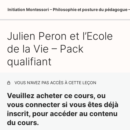
Initiation Montessori – Philosophie et posture du pédagogue –
Julien Peron et l’Ecole
Introduction Philosophie et Posture – Pack qualifiant
Créer votre album de formation vierge – Philosophie et
de la Vie – Pack
posture – Pack qualifiant
qualifiant
Nos partenaires : matériel pédagogique
Montessori, l'héritage de 3 générations (Itard et Séguin)
– Pack qualifiant
VOUS N’AVEZ PAS ACCÈS À CETTE LEÇON
Maria Montessori et les grands principes de sa
Veuillez acheter ce cours, ou
pédagogie – Pack qualifiant
vous connecter si vous êtes déjà
Les neurosciences et l'état d'esprit Montessori – Pack
qualifiant
inscrit, pour accéder au contenu
du cours.
Lexique Montessori – Pack qualifiant