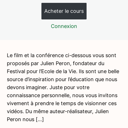
Préparation interne et externe du pédagogue (ou
l'environnement préparé) – Pack qualifiant
Acheter le cours
Liberté et discipline – Pack qualifiant
Connexion
L'enfant au contact de la nature – Pack qualifiant
L'erreur comme clé de réussite – Pack qualifiant
Le film et la conférence ci-dessous vous sont
Offres d'emploi Montessori
proposés par Julien Peron, fondateur du
Ressources bibliographiques – Pack qualifiant
Festival pour l’Ecole de la Vie. Ils sont une belle
source d’inspiration pour l’éducation que nous
Initiation à la programmation informatique sans écran –
Pack qualifiant
devons imaginer. Juste pour votre
connaissance personnelle, nous vous invitons
Julien Peron et l'Ecole de la Vie – Pack qualifiant
vivement à prendre le temps de visionner ces
vidéos. Du même auteur-réalisateur, Julien
Peron nous […]