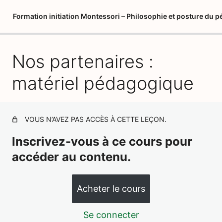
Formation initiation Montessori – Philosophie et posture du 
Nos partenaires :
Introduction Philosophie et Posture
Créer votre album de formation vierge – Philosophie et
matériel pédagogique
posture
Nos partenaires : matériel pédagogique
VOUS N’AVEZ PAS ACCÈS À CETTE LEÇON.
Montessori, l'héritage de 3 générations (Itard et Séguin)
Inscrivez-vous à ce cours pour
Maria Montessori et les grands principes de sa
pédagogie
accéder au contenu.
Les neurosciences et l'état d'esprit Montessori
Acheter le cours
Lexique Montessori
Se connecter
Préparation interne et externe du pédagogue (ou