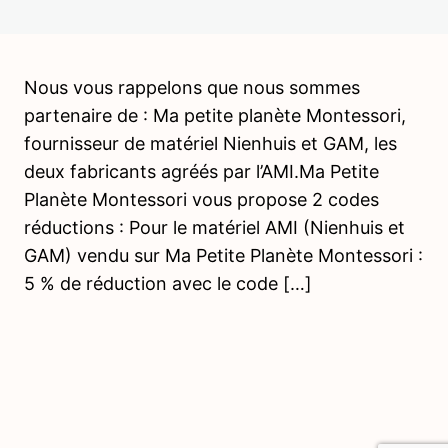
l'environnement préparé)
Le matériel sensoriel – La fondation de nombreux
apprentissages
Nous vous rappelons que nous sommes
Liberté et discipline
partenaire de : Ma petite planète Montessori,
L'enfant au contact de la nature
fournisseur de matériel Nienhuis et GAM, les
deux fabricants agréés par l’AMI.Ma Petite
L'erreur comme clé de réussite
Planète Montessori vous propose 2 codes
Introduction au matériel Montessori
réductions : Pour le matériel AMI (Nienhuis et
GAM) vendu sur Ma Petite Planète Montessori :
Les boites de couleurs – 01
Prévisualisation
5 % de réduction avec le code […]
Les boites de couleurs – 02
Les jetons
Offres d'emploi Montessori
Ressources bibliographiques