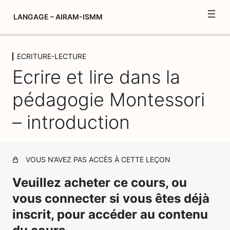
LANGAGE – AIRAM-ISMM
ECRITURE-LECTURE
Introduction
Ecrire et lire dans la
3 leçons, 2 quiz
L’enrichissement du vocabulaire et
pédagogie Montessori
expression de soi
11 leçons, 6 quiz
– introduction
ECRITURE-LECTURE
Début du palier 2
VOUS N’AVEZ PAS ACCÈS À CETTE LEÇON
Ecrire et lire dans la pédagogie Montessori –
introduction
Veuillez acheter ce cours, ou
vous connecter si vous êtes déjà
Ecrire – Le jeu d’analyse de sons
inscrit, pour accéder au contenu
Ecrire – Les lettres rugueuses