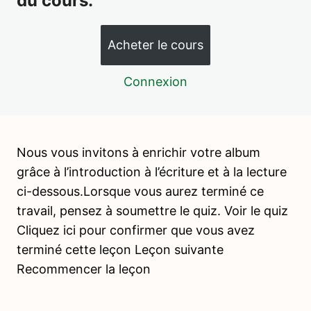
du cours.
Ecrire – Les formes à dessins
Acheter le cours
Ecrire – Les alphabets mobiles 1 et 2
Ecrire – Les ardoises
Connexion
Ecrire – Différents supports
De l’écriture à la lecture : la lecture totale
Nous vous invitons à enrichir votre album
Lire – La première boîte d’objets
grâce à l’introduction à l’écriture et à la lecture
Lire – La deuxième boîte d’objets
ci-dessous.Lorsque vous aurez terminé ce
travail, pensez à soumettre le quiz. Voir le quiz
Lire – Les pochettes d’homophonies
Cliquez ici pour confirmer que vous avez
Lire – Les images classifiées : étape après la lecture
terminé cette leçon Leçon suivante
Recommencer la leçon
Lire – Les nomenclatures : étape après la lecture
Lire – différents supports