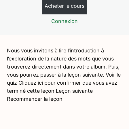
L’article
Acheter le cours
L’adjectif
Connexion
Le jeu de l’adjectif logique
Le jeu du détective
Nous vous invitons à lire l’introduction à
La conjonction
l’exploration de la nature des mots que vous
La préposition
trouverez directement dans votre album. Puis,
vous pourrez passer à la leçon suivante. Voir le
Le verbe
quiz Cliquez ici pour confirmer que vous avez
L’adverbe
terminé cette leçon Leçon suivante
Recommencer la leçon
Le jeu de l’adverbe logique
Le jeu de l’adverbe logique – 2
L’ANALYSE DE LA LECTURE
8 leçons, 7 quiz