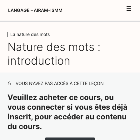
LANGAGE – AIRAM-ISMM
La nature des mots
Introduction
Nature des mots :
3 leçons, 2 quiz
L’enrichissement du vocabulaire et
introduction
expression de soi
11 leçons, 6 quiz
ECRITURE-LECTURE
VOUS N’AVEZ PAS ACCÈS À CETTE LEÇON
16 leçons, 8 quiz
La nature des mots
Veuillez acheter ce cours, ou
vous connecter si vous êtes déjà
Début du palier 3
inscrit, pour accéder au contenu
Nature des mots : introduction
du cours.
Les ordres