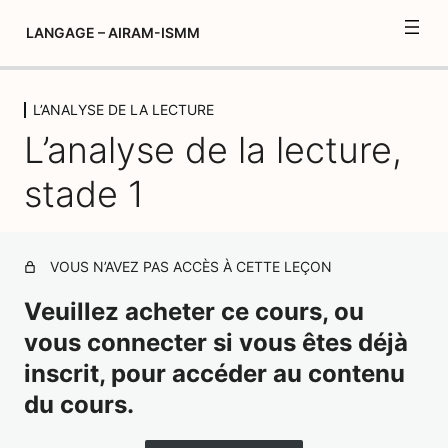
LANGAGE – AIRAM-ISMM
L’ANALYSE DE LA LECTURE
Introduction
L’analyse de la lecture,
3 leçons, 2 quiz
L’enrichissement du vocabulaire et
stade 1
expression de soi
11 leçons, 6 quiz
ECRITURE-LECTURE
VOUS N’AVEZ PAS ACCÈS À CETTE LEÇON
16 leçons, 8 quiz
La nature des mots
Veuillez acheter ce cours, ou
13 leçons, 6 quiz
vous connecter si vous êtes déjà
L’ANALYSE DE LA LECTURE
inscrit, pour accéder au contenu
Analyse de la lecture, introduction
du cours.
L’analyse de la lecture, stade 1