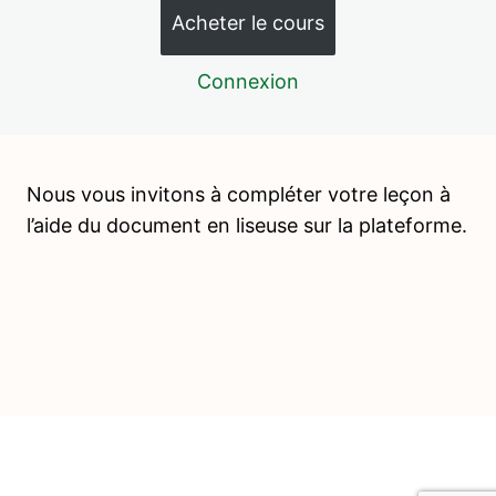
Acheter le cours
L’analyse de la lecture, stade 2
Nature des mots et analyse de la lecture, enrichissement
Connexion
des leçons
Rédaction de l’introduction de langage – 1
Rédaction de l’introduction de langage – 2
Nous vous invitons à compléter votre leçon à
l’aide du document en liseuse sur la plateforme.
Fabrication de matériel
Finalisation de l'album de Langage