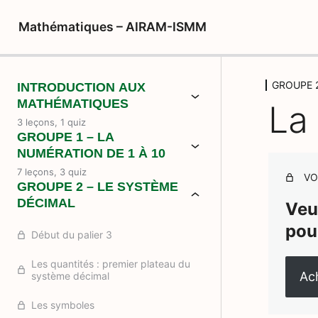
Mathématiques – AIRAM-ISMM
GROUPE 2
INTRODUCTION AUX
MATHÉMATIQUES
La 
3 leçons, 1 quiz
GROUPE 1 – LA
NUMÉRATION DE 1 À 10
7 leçons, 3 quiz
VO
GROUPE 2 – LE SYSTÈME
DÉCIMAL
Veu
pou
Début du palier 3
Les quantités : premier plateau du
Ach
système décimal
Les symboles