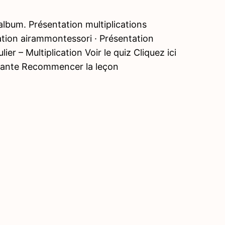
lbum. Présentation multiplications
ation airammontessori · Présentation
r – Multiplication Voir le quiz Cliquez ici
ivante Recommencer la leçon
Précé