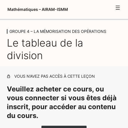
Mathématiques – AIRAM-ISMM
GROUPE 4 – LA MÉMORISATION DES OPÉRATIONS
INTRODUCTION AUX
Le tableau de la
MATHÉMATIQUES
3 leçons, 1 quiz
division
GROUPE 1 – LA NUMÉRATION DE 1
À 10
7 leçons, 3 quiz
VOUS N’AVEZ PAS ACCÈS À CETTE LEÇON
GROUPE 2 – LE SYSTÈME DÉCIMAL
13 leçons, 5 quiz
Veuillez acheter ce cours, ou
GROUPE 3 – LA NUMÉRATION DE 11
vous connecter si vous êtes déjà
À L'INFINI
inscrit, pour accéder au contenu
7 leçons, 2 quiz
GROUPE 4 – LA MÉMORISATION
du cours.
DES OPÉRATIONS