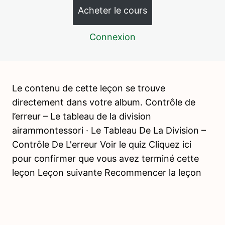
Acheter le cours
Création de l'album n°2 de mathématiques
Le jeu du serpent de l’addition
Connexion
Le tableau de l’addition
Les tables d’addition et de contrôle
Le contenu de cette leçon se trouve
Le jeu du serpent de la soustraction
directement dans votre album. Contrôle de
l’erreur – Le tableau de la division
Le tableau de la soustraction
airammontessori · Le Tableau De La Division –
Les tables de mémorisation de la soustraction et table
Contrôle De L'erreur Voir le quiz Cliquez ici
de contrôle
pour confirmer que vous avez terminé cette
Introduction à la mémorisation de la multiplication : les
leçon Leçon suivante Recommencer la leçon
perles de couleurs
Le tableau de la multiplication
Les tables de mémorisation de la multiplication et tables
de contrôle