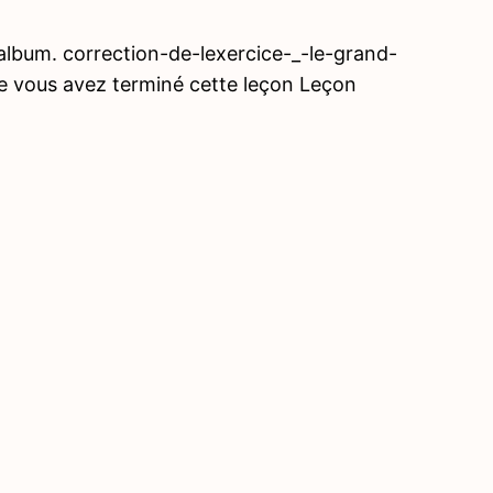
album. correction-de-lexercice-_-le-grand-
que vous avez terminé cette leçon Leçon
Précé