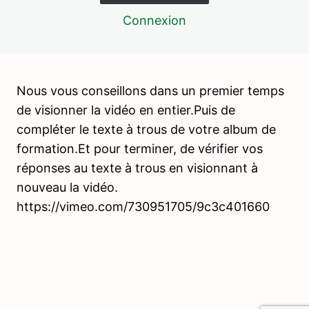
Connexion
L'environnement humain – Vidéo
L'environnement humain – Pop-up
Le temps – Vidéo
Nous vous conseillons dans un premier temps
Le temps – Pop-up
de visionner la vidéo en entier.Puis de
compléter le texte à trous de votre album de
L'environnement préparé – Mémorisation
formation.Et pour terminer, de vérifier vos
Vers une mise en pratique dans l'Éducation nationale
réponses au texte à trous en visionnant à
nouveau la vidéo.
Vers une mise en pratique dans l'Éducation nationale –
Pour approfondir
https://vimeo.com/730951705/9c3c401660
Pour aller plus loin – Références bibliographiques
Les rôles et la préparation de
l'éducateur
3 leçons, 3 quiz
Aide utile, aide inutile