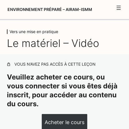
ENVIRONNEMENT PRÉPARÉ – AIRAM-ISMM
Vers une mise en pratique
Créer votre album de formation
Le matériel – Vidéo
2 leçons, 1 quiz
Introduction
1 leçon, 1 quiz
L’environnement et l’enfant
VOUS N’AVEZ PAS ACCÈS À CETTE LEÇON
6 leçons, 5 quiz
Veuillez acheter ce cours, ou
Vers une mise en pratique
vous connecter si vous êtes déjà
L'espace et le mobilier – Vidéo
inscrit, pour accéder au contenu
du cours.
L'espace et le mobilier – Pop-up
Le matériel – Vidéo
Acheter le cours
Le matériel – Pop-up