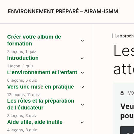
ENVIRONNEMENT PRÉPARÉ – AIRAM-ISMM
L’approch
Créer votre album de
formation
Le
2 leçons, 1 quiz
Introduction
at
1 leçon, 1 quiz
L’environnement et l’enfant
6 leçons, 5 quiz
Vers une mise en pratique
VO
12 leçons, 11 quiz
Les rôles et la préparation
Veu
de l'éducateur
pou
3 leçons, 3 quiz
Aide utile, aide inutile
4 leçons, 3 quiz