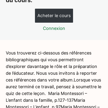
du cours.
approfondir
Pour aller plus loin – Références bibliographiques
Acheter le cours
Aide utile, aide inutile
4 leçons, 3 quiz
Connexion
L’observation
7 leçons, 5 quiz
L'approche Montessori et les
programmes de l’Éducation
Vous trouverez ci-dessous des références
nationale
bibliographiques qui vous permettront
7 leçons, 6 quiz
d’explorer davantage le rôle et la préparation
de l’éducateur. Nous vous invitons à reporter
ces références dans votre album.Lorsque vous
aurez terminé ce travail, pensez à soumettre le
quiz de cette leçon. Maria Montessori –
L’enfant dans la famille, p.127-137Maria
Montessori – L’enfant, p.97Maria Montessori –