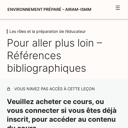
ENVIRONNEMENT PRÉPARÉ – AIRAM-ISMM
Les rôles et la préparation de l’éducateur
Créer votre album de formation
Pour aller plus loin –
2 leçons, 1 quiz
Introduction
Références
1 leçon, 1 quiz
L’environnement et l’enfant
bibliographiques
6 leçons, 5 quiz
Vers une mise en pratique
12 leçons, 11 quiz
VOUS N’AVEZ PAS ACCÈS À CETTE LEÇON
Les rôles et la préparation de
l'éducateur
Veuillez acheter ce cours, ou
vous connecter si vous êtes déjà
Les rôles et la préparation de l'éducateur
inscrit, pour accéder au contenu
Les rôles et la préparation de l'éducateur – Pour