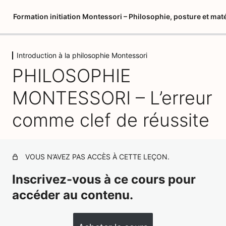
Formation initiation Montessori – Philosophie, posture et maté
Introduction à la philosophie Montessori
Introduction à la philosophie
PHILOSOPHIE
Montessori
MONTESSORI – L’erreur
Introduction
comme clef de réussite
Créer votre album de formation vierge
Nos partenaires : matériel pédagogique
VOUS N’AVEZ PAS ACCÈS À CETTE LEÇON.
PHILOSOPHIE MONTESSORI – Montessori, l'héritage de
3 générations (Itard et Séguin)
Inscrivez-vous à ce cours pour
PHILOSOPHIE MONTESSORI – Maria Montessori et les
accéder au contenu.
grands principes de sa pédagogie
PHILOSOPHIE MONTESSORI – Les neurosciences et
l'état d'esprit Montessori