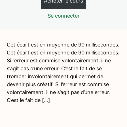
Acheter le cours
PHILOSOPHIE MONTESSORI – Préparation interne et
Se connecter
externe du pédagogue (ou l'environnement préparé)
PHILOSOPHIE MONTESSORI – Lexique
PHILOSOPHIE MONTESSORI – La leçon en 3 temps
Cet écart est en moyenne de 90 millisecondes.
PHILOSOPHIE MONTESSORI – Le matériel sensoriel – La
Cet écart est en moyenne de 90 millisecondes.
fondation de nombreux apprentissages
Si l’erreur est commise volontairement, il ne
PHILOSOPHIE MONTESSORI – L'erreur comme clef de
s’agit pas d’une erreur. C’est le fait de se
réussite
tromper involontairement qui permet de
Julien Peron et l'Ecole de la Vie
devenir plus créatif. Si l’erreur est commise
volontairement, il ne s’agit pas d’une erreur.
Offres d'emploi Montessori
C’est le fait de […]
Box / âges recommandés pour la première présentation
Box 1 – La deuxième boite de
couleurs