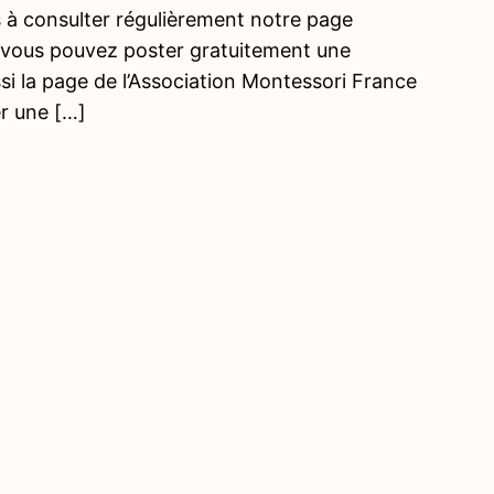
s à consulter régulièrement notre page
, vous pouvez poster gratuitement une
i la page de l’Association Montessori France
r une […]
Précé