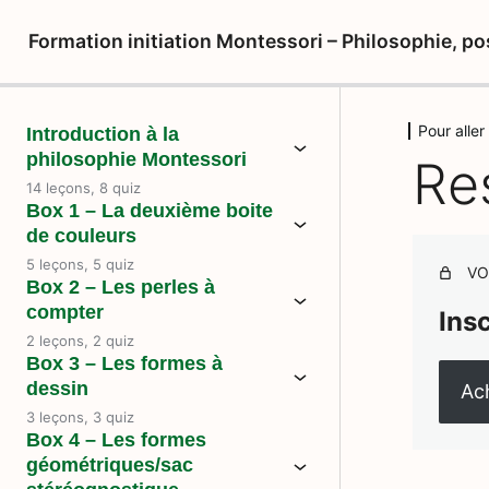
Formation initiation Montessori – Philosophie, po
Pour aller 
Introduction à la
philosophie Montessori
Re
14 leçons, 8 quiz
Box 1 – La deuxième boite
de couleurs
5 leçons, 5 quiz
VO
Box 2 – Les perles à
compter
Ins
2 leçons, 2 quiz
Box 3 – Les formes à
dessin
Ach
3 leçons, 3 quiz
Box 4 – Les formes
géométriques/sac