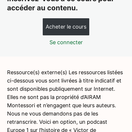
accéder au contenu.
PHILOSOPHIE MONTESSORI – Préparation interne et
externe du pédagogue (ou l'environnement préparé)
Acheter le cours
PHILOSOPHIE MONTESSORI – Lexique
PHILOSOPHIE MONTESSORI – La leçon en 3 temps
Se connecter
PHILOSOPHIE MONTESSORI – Le matériel sensoriel – La
fondation de nombreux apprentissages
PHILOSOPHIE MONTESSORI – L'erreur comme clef de
Ressource(s) externe(s) Les ressources listées
réussite
ci-dessous vous sont livrées à titre indicatif et
Julien Peron et l'Ecole de la Vie
sont disponibles publiquement sur Internet.
Elles ne sont pas la propriété d’AIRAM
Offres d'emploi Montessori
Montessori et n’engagent que leurs auteurs.
Box / âges recommandés pour la première présentation
Nous ne vous demandons pas de les
Box 1 – La deuxième boite de
retranscrire. Voici en option, un podcast
couleurs
Europe 1 sur l’histoire de « Victor de