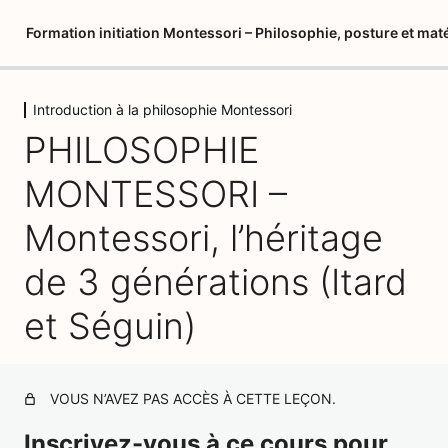
Formation initiation Montessori – Philosophie, posture et maté
Introduction à la philosophie Montessori
Introduction à la philosophie
PHILOSOPHIE
Montessori
MONTESSORI –
Introduction
Montessori, l’héritage
Créer votre album de formation vierge
de 3 générations (Itard
Nos partenaires : matériel pédagogique
PHILOSOPHIE MONTESSORI – Montessori, l'héritage
et Séguin)
de 3 générations (Itard et Séguin)
PHILOSOPHIE MONTESSORI – Maria Montessori et les
grands principes de sa pédagogie
VOUS N’AVEZ PAS ACCÈS À CETTE LEÇON.
PHILOSOPHIE MONTESSORI – Les neurosciences et
Inscrivez-vous à ce cours pour
l'état d'esprit Montessori