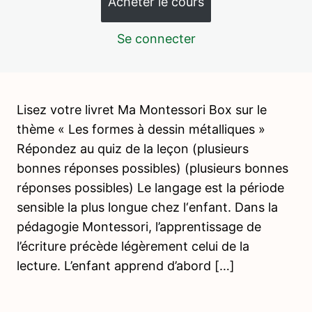
Acheter le cours
EXTRAIT FORMATION EDUC AIRAM – L’environnement
préparé et la communication bienveillante
Se connecter
Box 4 – Les formes
géométriques/sac stéréognostique
2 leçons, 2 quiz
Box 5 – Les lettres rugueuses
Lisez votre livret Ma Montessori Box sur le
2 leçons, 2 quiz
thème « Les formes à dessin métalliques »
Box 6 – La boite d'étoffes
Répondez au quiz de la leçon (plusieurs
2 leçons, 2 quiz
bonnes réponses possibles) (plusieurs bonnes
Box 7 – Les jetons
réponses possibles) Le langage est la période
2 leçons, 2 quiz
Box 8 – Les digrammes rugueux
sensible la plus longue chez l‘enfant. Dans la
pédagogie Montessori, l’apprentissage de
1 leçon, 1 quiz
Box 9 – La 1ère table de Séguin
l’écriture précède légèrement celui de la
3 leçons, 3 quiz
lecture. L’enfant apprend d’abord […]
Box 10 – Les nuances de couleurs
3 leçons, 3 quiz