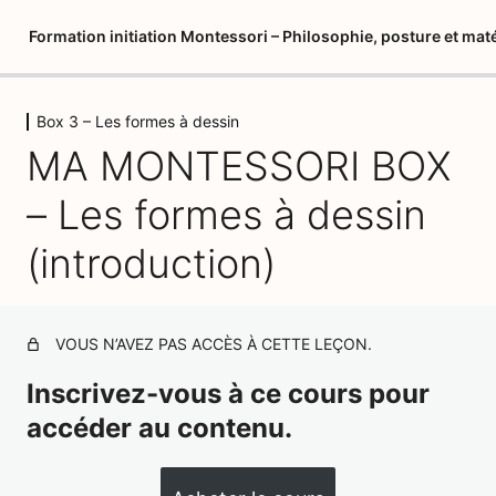
Formation initiation Montessori – Philosophie, posture et maté
Box 3 – Les formes à dessin
Introduction à la philosophie
MA MONTESSORI BOX
Montessori
14 leçons, 8 quiz
– Les formes à dessin
Box 1 – La deuxième boite de
couleurs
(introduction)
5 leçons, 5 quiz
Box 2 – Les perles à compter
2 leçons, 2 quiz
VOUS N’AVEZ PAS ACCÈS À CETTE LEÇON.
Box 3 – Les formes à dessin
Inscrivez-vous à ce cours pour
MA MONTESSORI BOX – Les formes à dessin
accéder au contenu.
(introduction)
EXTRAIT FORMATION EDUC AIRAM – Formes à dessin