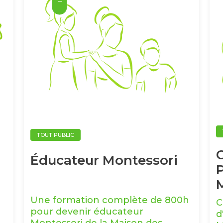
TOUT PUBLIC
Éducateur Montessori
P
Une formation complète de 800h
C
pour devenir éducateur
d
Montessori de la Maison des