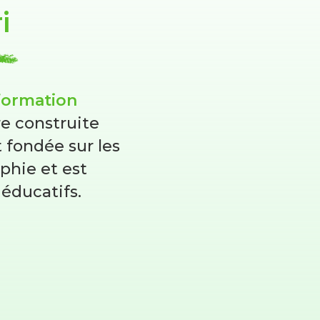
i
formation
re construite
 fondée sur les
ophie et est
éducatifs.