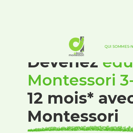
QUI SOMMES-
Devenez
édu
Montessori 3
12 mois* av
Montessori