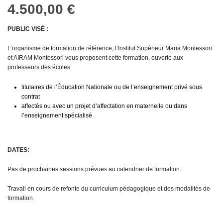
Noté
1
5.00
4.500,00
€
sur 5
basé sur
notation
PUBLIC VISÉ
:
client
L’organisme de formation de référence, l’Institut Supérieur Maria Montessori
et AIRAM Montessori vous proposent cette formation, ouverte aux
professeurs des écoles
titulaires de l’Éducation Nationale ou de l’enseignement privé sous
contrat
affectés ou avec un projet d’affectation en maternelle ou dans
l’enseignement spécialisé
DATES:
Pas de prochaines sessions prévues au calendrier de formation.
Travail en cours de refonte du curriculum pédagogique et des modalités de
formation.