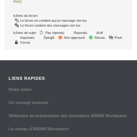
min)
Icônes du forum:
Le forum ne contient aucun message non lus
Le forum contient des messages non lus
Icônes de sujet:
Pas répondu
Repondu
Actif
Important
Épinglé
Non approuvé
Résolu
Privé
Fermé
LIENS RAPIDES
Notre vision
Un concept innovant
Webinaire de présentation des formations AIRAM Montessori
Le réseau d’AIRAM Montessori