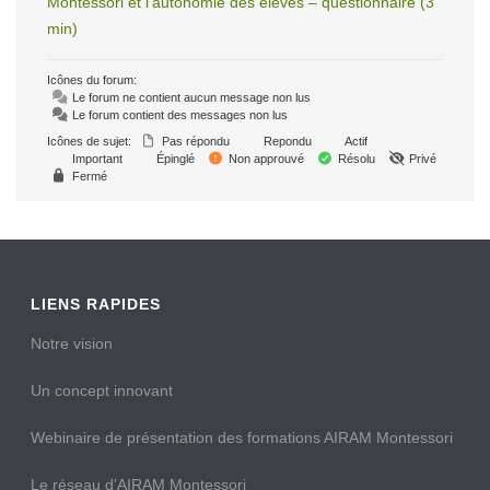
Montessori et l’autonomie des élèves – questionnaire (3
min)
Icônes du forum:
Le forum ne contient aucun message non lus
Le forum contient des messages non lus
Icônes de sujet:
Pas répondu
Repondu
Actif
Important
Épinglé
Non approuvé
Résolu
Privé
Fermé
LIENS RAPIDES
Notre vision
Un concept innovant
Webinaire de présentation des formations AIRAM Montessori
Le réseau d’AIRAM Montessori