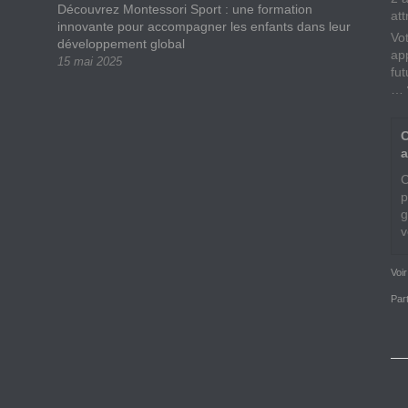
Découvrez Montessori Sport : une formation
att
innovante pour accompagner les enfants dans leur
Vo
développement global
app
15 mai 2025
fu
…
C
a
C
p
g
v
Voi
Par