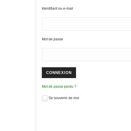
n
p
g
Identifiant ou e-mail
p
e
r
Mot de passe
Mot de passe perdu ?
Se souvenir de moi