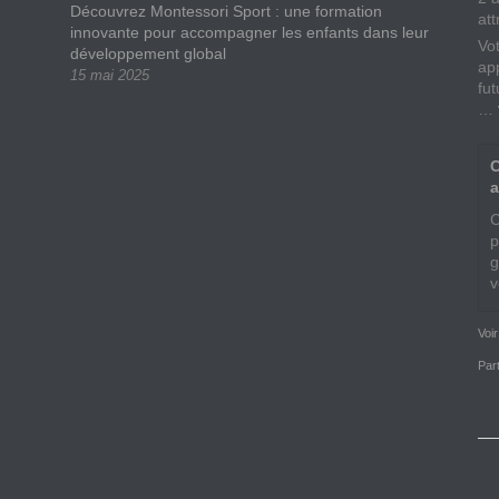
Découvrez Montessori Sport : une formation
att
innovante pour accompagner les enfants dans leur
Vo
développement global
app
15 mai 2025
fu
…
C
a
C
p
g
v
Voi
Par