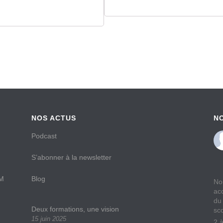
NOS ACTUS
N
Podcast
S’abonner à la newsletter
AM
Blog
No
ac
du
Deux formations, une vision
sc
15 juin 2025
2 