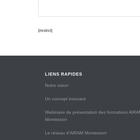
[/restrict]
LIENS RAPIDES
Notre vision
Un concept innovant
Webinaire de présentation des formations AIR
Montessori
Le réseau d’AIRAM Montessori