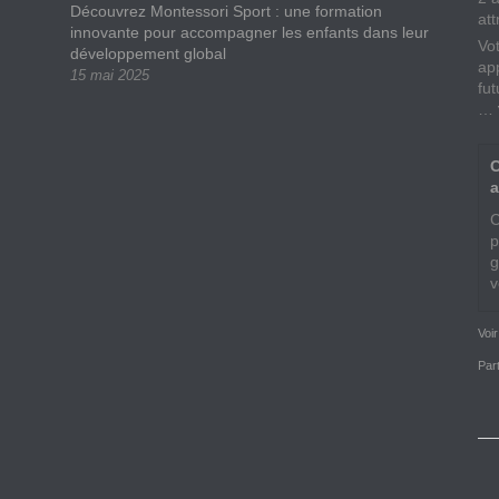
Découvrez Montessori Sport : une formation
att
innovante pour accompagner les enfants dans leur
Vo
développement global
app
15 mai 2025
fu
…
C
a
C
p
g
v
Voi
Par