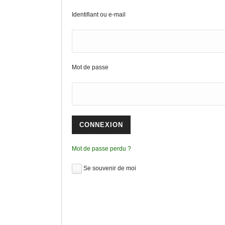
n
p
g
Identifiant ou e-mail
p
e
r
Mot de passe
Mot de passe perdu ?
Se souvenir de moi