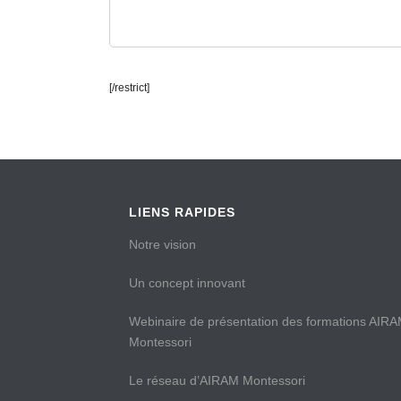
[/restrict]
LIENS RAPIDES
Notre vision
Un concept innovant
Webinaire de présentation des formations AIR
Montessori
Le réseau d’AIRAM Montessori