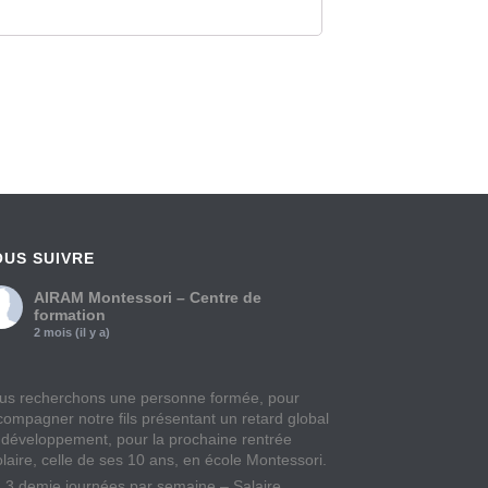
OUS SUIVRE
AIRAM Montessori – Centre de
formation
2 mois (il y a)
us recherchons une personne formée, pour
compagner notre fils présentant un retard global
 développement, pour la prochaine rentrée
olaire, celle de ses 10 ans, en école Montessori.
à 3 demie journées par semaine – Salaire