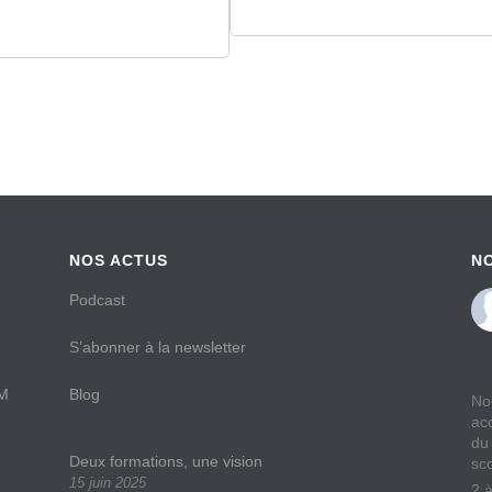
NOS ACTUS
N
Podcast
S’abonner à la newsletter
AM
Blog
No
ac
du
Deux formations, une vision
sc
15 juin 2025
2 