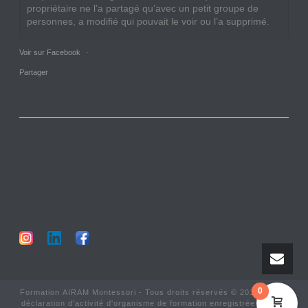
propriétaire ne l’a partagé qu’avec un petit groupe de
personnes, a modifié qui pouvait le voir ou l’a supprimé.
Voir sur Facebook
·
Partager
0
Formation AIRAM Montessori - Tous droits réservés © 2017-2025 -
déclaration d'activité d'organisme de formation enregistrée sous le