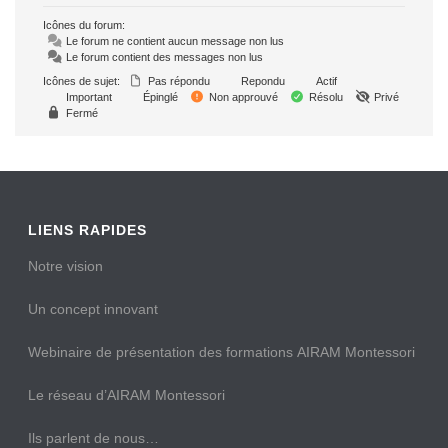
Icônes du forum:
Le forum ne contient aucun message non lus
Le forum contient des messages non lus
Icônes de sujet:
Pas répondu
Repondu
Actif
Important
Épinglé
Non approuvé
Résolu
Privé
Fermé
LIENS RAPIDES
Notre vision
Un concept innovant
Webinaire de présentation des formations AIRAM Montessori
Le réseau d’AIRAM Montessori
Ils parlent de nous…