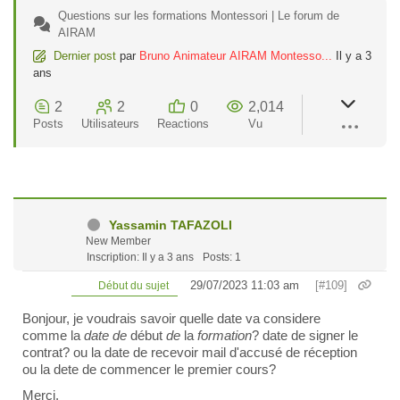
Questions sur les formations Montessori | Le forum de
AIRAM
Dernier post
par
Bruno Animateur AIRAM Montesso...
Il y a 3
ans
2
2
0
2,014
Posts
Utilisateurs
Reactions
Vu
Yassamin TAFAZOLI
New Member
Inscription: Il y a 3 ans
Posts: 1
29/07/2023 11:03 am
[#109]
Début du sujet
Bonjour, je voudrais savoir quelle date va considere
comme la
date de
début
de
la
formation
? date de signer le
contrat? ou la date de recevoir mail d'a
ccusé de réception
ou la dete de commencer le premier cours?
Merci.