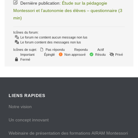
Dernière publication:
Étude sur la pédagogie
Montessori et l’autonomie des élèves – questionnaire (3
min)
Icônes du forum:
Le forum ne contient aucun message non lus
Le forum contient des messages non lus
Icônes de sujet:
Pas répondu
Repondu
Actif
Important
Épinglé
Non approuvé
Résolu
Privé
Fermé
LIENS RAPIDES
Notre vision
Un concept innovant
Webinaire de présentation des formations AIRAM Montessori