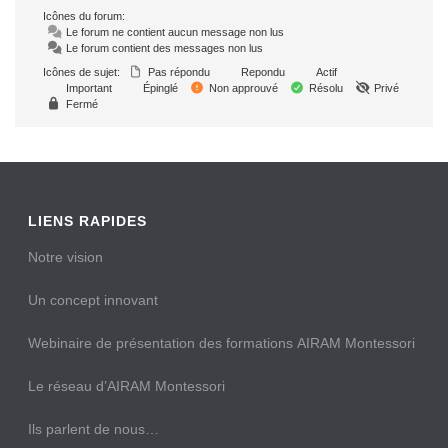
Icônes du forum:
Le forum ne contient aucun message non lus
Le forum contient des messages non lus
Icônes de sujet:
Pas répondu
Repondu
Actif
Important
Épinglé
Non approuvé
Résolu
Privé
Fermé
LIENS RAPIDES
Notre vision
Un concept innovant
Webinaire de présentation des formations AIRAM Montessori
Le réseau d’AIRAM Montessori
Ils parlent de nous…