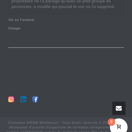
propriétaire ne l’a partagé qu’avec un petit groupe de
personnes, a modifié qui pouvait le voir ou l’a supprimé.
Voir sur Facebook
·
Partager
0
Formation AIRAM Montessori - Tous droits réservés © 2017-2025 -
déclaration d'activité d'organisme de formation enregistrée sous le
numéro 11755714975 auprès du préfet de région d'Ile-de-France. Cet