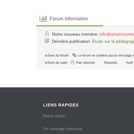
Forum Information
Notre nouveau membre:
info@airammonte
Dernière publication:
Étude sur la pédagogi
Icônes du forum:
Le forum ne contient aucun message n
Icônes de sujet:
Pas répondu
Repondu
Actif
LIENS RAPIDES
Notre vision
Un concept innovant