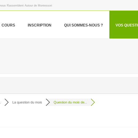
 nous Rassemblent Autour de Montessori
COURS
INSCRIPTION
QUI SOMMES-NOUS ?
VOS QUEST
.
La question du mois
Question du mois de...