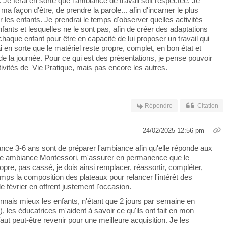
t. Je ferai en sorte que l'ambiance de travail soit respectée. Je
ma façon d'être, de prendre la parole... afin d'incarner le plus
 les enfants. Je prendrai le temps d'observer quelles activités
nfants et lesquelles ne le sont pas, afin de créer des adaptations
chaque enfant pour être en capacité de lui proposer un travail qui
rai en sorte que le matériel reste propre, complet, en bon état et
de la journée. Pour ce qui est des présentations, je pense pouvoir
tivités de Vie Pratique, mais pas encore les autres.
Répondre
Citation
24/02/2025 12:56 pm
ce 3-6 ans sont de préparer l'ambiance afin qu'elle réponde aux
'une ambiance Montessori, m'assurer en permanence que le
opre, pas cassé, je dois ainsi remplacer, réassortir, compléter,
mps la composition des plateaux pour relancer l'intérêt des
 février en offrent justement l'occasion.
onnais mieux les enfants, n'étant que 2 jours par semaine en
), les éducatrices m'aident à savoir ce qu'ils ont fait en mon
faut peut-être revenir pour une meilleure acquisition. Je les