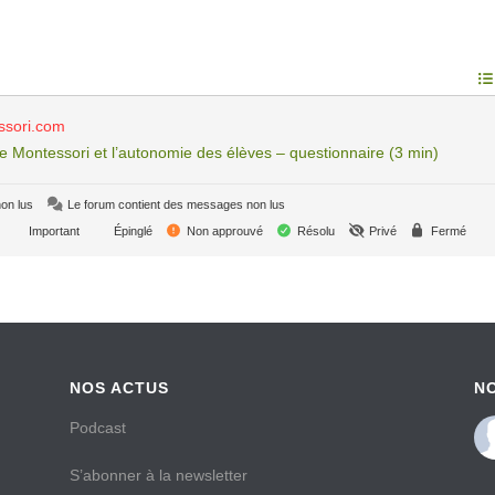
ssori.com
e Montessori et l’autonomie des élèves – questionnaire (3 min)
on lus
Le forum contient des messages non lus
Important
Épinglé
Non approuvé
Résolu
Privé
Fermé
NOS ACTUS
N
Podcast
S’abonner à la newsletter