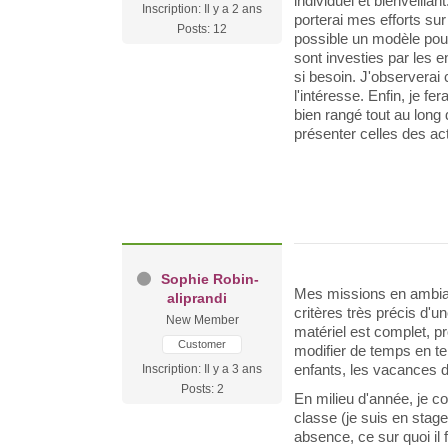
individuel et bienveillan
Inscription: Il y a 2 ans
porterai mes efforts sur 
Posts: 12
possible un modèle pour
sont investies par les e
si besoin. J'observerai 
l'intéresse. Enfin, je fe
bien rangé tout au long 
présenter celles des ac
Sophie Robin-
Mes missions en ambian
aliprandi
critères très précis d
New Member
matériel est complet, pr
Customer
modifier de temps en te
enfants, les vacances de
Inscription: Il y a 3 ans
Posts: 2
En milieu d'année, je c
classe (je suis en stage
absence, ce sur quoi il 