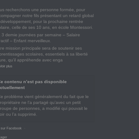
us recherchons une personne formée, pour
compagner notre fils présentant un retard global
 développement, pour la prochaine rentrée
olaire, celle de ses 10 ans, en école Montessori.
à 3 demie journées par semaine – Salaire
ractif – Enfant merveilleux.
tre mission principale sera de soutenir ses
rentissages scolaires, essentiels à sa liberté
ture, qu’il appréhende avec enga
Voir plus
e contenu n’est pas disponible
ctuellement
e problème vient généralement du fait que le
ropriétaire ne l’a partagé qu’avec un petit
roupe de personnes, a modifié qui pouvait le
oir ou l’a supprimé.
r sur Facebook
·
tager