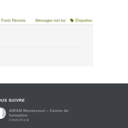
Posts Récents
Messages non lus
Étiquettes
OUS SUIVRE
AIRAM Montessori – Centre de
formation
2 mois (il y a)