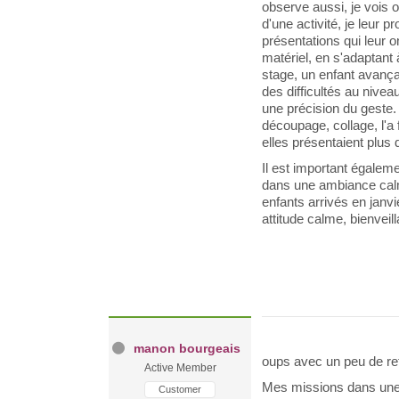
observe aussi, je vois o
d'une activité, je leur 
présentations qui leur on
matériel, en s'adaptant
stage, un enfant avança
des difficultés au nive
une précision du geste. 
découpage, collage, l'a f
elles présentaient plus 
Il est important égaleme
dans une ambiance calm
enfants arrivés en janv
attitude calme, bienveill
manon bourgeais
oups avec un peu de ret
Active Member
Mes missions dans une a
Customer