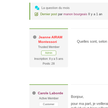
n
p
g
La question du mois
p
Dernier post
par
manon bourgeais
Il y a 1 an
e
r
Jeanne AIRAM
Quelles sont,
selon
Montessori
Trusted Member
Admin
Inscription: Il y a 5 ans
Posts: 28
Carole Laborde
Bonjour,
Active Member
pour ma part, je veiller
Customer