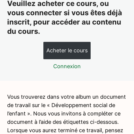
Veuillez acheter ce cours, ou
1 leçon, 1 quiz
INTRODUCTION A LA VIE PRATIQUE
vous connecter si vous êtes déjà
7 leçons, 2 quiz
inscrit, pour accéder au contenu
VIE PRATIQUE – ACTIVITÉS DE
du cours.
NOURRITURE
15 leçons, 4 quiz
WEBINAIRE 1 – ACTIVITES DE
Acheter le cours
NOURRITURE
4 leçons, 3 quiz
Connexion
PSYCHOPEDAGOGIE 4 – LES
PERIODES SENSIBLES
4 leçons, 2 quiz
VIE PRATIQUE – ACTIVITÉS DE SOIN
Vous trouverez dans votre album un document
DE LA PERSONNE
de travail sur le « Développement social de
17 leçons, 3 quiz
l’enfant ». Nous vous invitons à compléter ce
PSYCHOPEDAGOGIE 5 – LE
document à l’aide des étiquettes ci-dessous.
DEVELOPPEMENT DE L'ENFANT
Lorsque vous aurez terminé ce travail, pensez