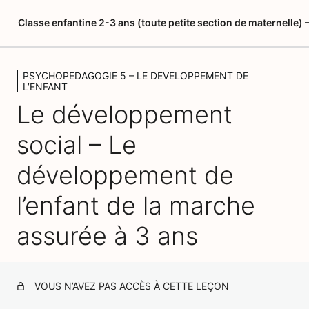
Classe enfantine 2-3 ans (toute petite section de maternelle
PSYCHOPEDAGOGIE 5 – LE DEVELOPPEMENT DE
LIVRET DU STAGIAIRE
L’ENFANT
5 leçons
Le développement
PSYCHOPEDAGOGIE 1 – MARIA
MONTESSORI
social – Le
3 leçons, 1 quiz
développement de
PSYCHOPEDAGOGIE 2 – LES
QUATRE PLANS DE
l’enfant de la marche
DEVELOPPEMENT
1 leçon, 1 quiz
assurée à 3 ans
PSYCHOPEDAGOGIE 3 – L'ESPRIT
ABSORBANT
2 leçons, 1 quiz
VOUS N’AVEZ PAS ACCÈS À CETTE LEÇON
L'ENVIRONNEMENT PREPARE 1