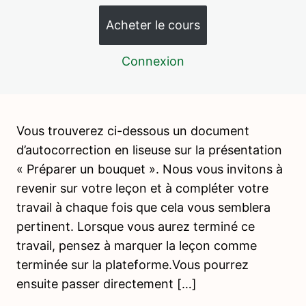
1 leçon, 1 quiz
INTRODUCTION A LA VIE PRATIQUE
Acheter le cours
7 leçons, 2 quiz
VIE PRATIQUE – ACTIVITÉS DE
Connexion
NOURRITURE
15 leçons, 4 quiz
WEBINAIRE 1 – ACTIVITES DE
NOURRITURE
Vous trouverez ci-dessous un document
4 leçons, 3 quiz
d’autocorrection en liseuse sur la présentation
PSYCHOPEDAGOGIE 4 – LES
« Préparer un bouquet ». Nous vous invitons à
PERIODES SENSIBLES
revenir sur votre leçon et à compléter votre
4 leçons, 2 quiz
travail à chaque fois que cela vous semblera
VIE PRATIQUE – ACTIVITÉS DE SOIN
pertinent. Lorsque vous aurez terminé ce
DE LA PERSONNE
travail, pensez à marquer la leçon comme
17 leçons, 3 quiz
terminée sur la plateforme.Vous pourrez
PSYCHOPEDAGOGIE 5 – LE
ensuite passer directement […]
DEVELOPPEMENT DE L'ENFANT