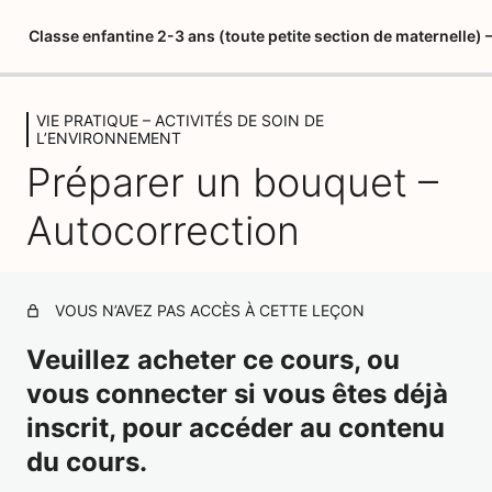
Classe enfantine 2-3 ans (toute petite section de maternelle
VIE PRATIQUE – ACTIVITÉS DE SOIN DE
LIVRET DU STAGIAIRE
L’ENVIRONNEMENT
5 leçons
Préparer un bouquet –
PSYCHOPEDAGOGIE 1 – MARIA
MONTESSORI
Autocorrection
3 leçons, 1 quiz
PSYCHOPEDAGOGIE 2 – LES
QUATRE PLANS DE
VOUS N’AVEZ PAS ACCÈS À CETTE LEÇON
DEVELOPPEMENT
Veuillez acheter ce cours, ou
1 leçon, 1 quiz
PSYCHOPEDAGOGIE 3 – L'ESPRIT
vous connecter si vous êtes déjà
ABSORBANT
inscrit, pour accéder au contenu
2 leçons, 1 quiz
du cours.
L'ENVIRONNEMENT PREPARE 1