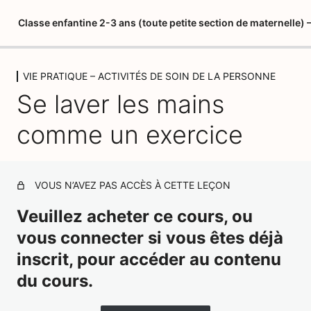
Classe enfantine 2-3 ans (toute petite section de maternelle
VIE PRATIQUE – ACTIVITÉS DE SOIN DE LA PERSONNE
LIVRET DU STAGIAIRE
Se laver les mains
5 leçons
PSYCHOPEDAGOGIE 1 – MARIA
comme un exercice
MONTESSORI
3 leçons, 1 quiz
PSYCHOPEDAGOGIE 2 – LES
VOUS N’AVEZ PAS ACCÈS À CETTE LEÇON
QUATRE PLANS DE
DEVELOPPEMENT
Veuillez acheter ce cours, ou
1 leçon, 1 quiz
vous connecter si vous êtes déjà
PSYCHOPEDAGOGIE 3 – L'ESPRIT
inscrit, pour accéder au contenu
ABSORBANT
du cours.
2 leçons, 1 quiz
L'ENVIRONNEMENT PREPARE 1