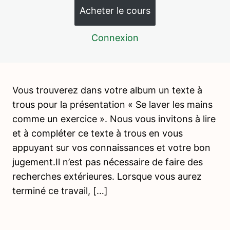
1 leçon, 1 quiz
Acheter le cours
INTRODUCTION A LA VIE PRATIQUE
7 leçons, 2 quiz
Connexion
VIE PRATIQUE – ACTIVITÉS DE
NOURRITURE
15 leçons, 4 quiz
WEBINAIRE 1 – ACTIVITES DE
Vous trouverez dans votre album un texte à
NOURRITURE
trous pour la présentation « Se laver les mains
4 leçons, 3 quiz
comme un exercice ». Nous vous invitons à lire
PSYCHOPEDAGOGIE 4 – LES
et à compléter ce texte à trous en vous
PERIODES SENSIBLES
appuyant sur vos connaissances et votre bon
4 leçons, 2 quiz
VIE PRATIQUE – ACTIVITÉS DE SOIN
jugement.Il n’est pas nécessaire de faire des
DE LA PERSONNE
recherches extérieures. Lorsque vous aurez
terminé ce travail, […]
Introduction – Soin de la personne
S’habiller, se déshabiller, accrocher son manteau