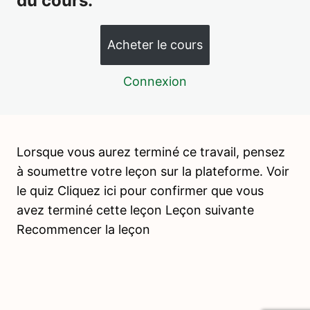
du cours.
1 leçon, 1 quiz
INTRODUCTION A LA VIE PRATIQUE
7 leçons, 2 quiz
Acheter le cours
VIE PRATIQUE – ACTIVITÉS DE
NOURRITURE
Connexion
15 leçons, 4 quiz
WEBINAIRE 1 – ACTIVITES DE
NOURRITURE
4 leçons, 3 quiz
Lorsque vous aurez terminé ce travail, pensez
PSYCHOPEDAGOGIE 4 – LES
à soumettre votre leçon sur la plateforme. Voir
PERIODES SENSIBLES
le quiz Cliquez ici pour confirmer que vous
4 leçons, 2 quiz
avez terminé cette leçon Leçon suivante
VIE PRATIQUE – ACTIVITÉS DE SOIN
Recommencer la leçon
DE LA PERSONNE
17 leçons, 3 quiz
PSYCHOPEDAGOGIE 5 – LE
DEVELOPPEMENT DE L'ENFANT