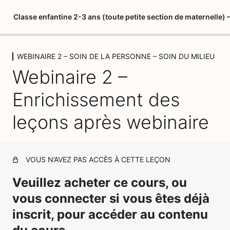
Classe enfantine 2-3 ans (toute petite section de maternelle
WEBINAIRE 2 – SOIN DE LA PERSONNE – SOIN DU MILIEU
LIVRET DU STAGIAIRE
Webinaire 2 –
5 leçons
PSYCHOPEDAGOGIE 1 – MARIA
Enrichissement des
MONTESSORI
3 leçons, 1 quiz
leçons après webinaire
PSYCHOPEDAGOGIE 2 – LES
QUATRE PLANS DE
DEVELOPPEMENT
VOUS N’AVEZ PAS ACCÈS À CETTE LEÇON
1 leçon, 1 quiz
PSYCHOPEDAGOGIE 3 – L'ESPRIT
Veuillez acheter ce cours, ou
ABSORBANT
vous connecter si vous êtes déjà
2 leçons, 1 quiz
inscrit, pour accéder au contenu
L'ENVIRONNEMENT PREPARE 1