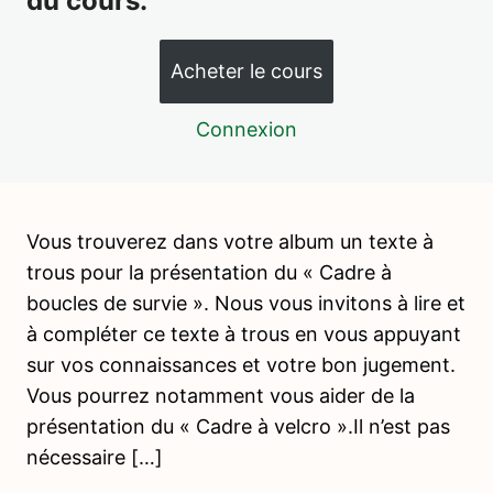
du cours.
1 leçon, 1 quiz
INTRODUCTION A LA VIE PRATIQUE
7 leçons, 2 quiz
Acheter le cours
VIE PRATIQUE – ACTIVITÉS DE
NOURRITURE
Connexion
15 leçons, 4 quiz
WEBINAIRE 1 – ACTIVITES DE
NOURRITURE
4 leçons, 3 quiz
Vous trouverez dans votre album un texte à
PSYCHOPEDAGOGIE 4 – LES
trous pour la présentation du « Cadre à
PERIODES SENSIBLES
boucles de survie ». Nous vous invitons à lire et
4 leçons, 2 quiz
à compléter ce texte à trous en vous appuyant
VIE PRATIQUE – ACTIVITÉS DE SOIN
sur vos connaissances et votre bon jugement.
DE LA PERSONNE
Vous pourrez notamment vous aider de la
présentation du « Cadre à velcro ».Il n’est pas
Introduction – Soin de la personne
nécessaire […]
S’habiller, se déshabiller, accrocher son manteau