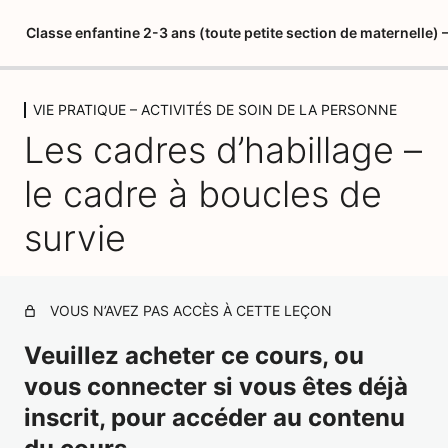
Classe enfantine 2-3 ans (toute petite section de maternelle
VIE PRATIQUE – ACTIVITÉS DE SOIN DE LA PERSONNE
LIVRET DU STAGIAIRE
Les cadres d’habillage –
5 leçons
PSYCHOPEDAGOGIE 1 – MARIA
le cadre à boucles de
MONTESSORI
3 leçons, 1 quiz
survie
PSYCHOPEDAGOGIE 2 – LES
QUATRE PLANS DE
DEVELOPPEMENT
VOUS N’AVEZ PAS ACCÈS À CETTE LEÇON
1 leçon, 1 quiz
PSYCHOPEDAGOGIE 3 – L'ESPRIT
Veuillez acheter ce cours, ou
ABSORBANT
vous connecter si vous êtes déjà
2 leçons, 1 quiz
inscrit, pour accéder au contenu
L'ENVIRONNEMENT PREPARE 1