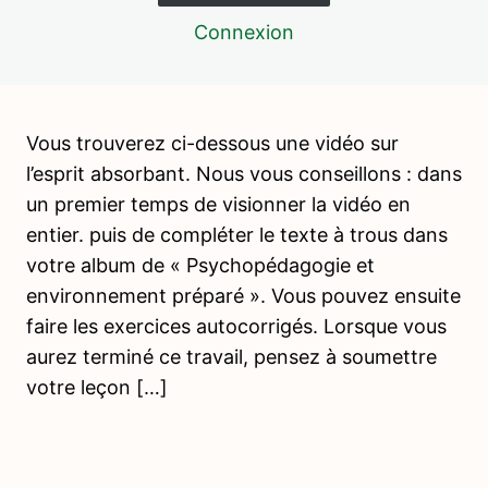
L'esprit absorbant – Exercices
Connexion
L'ENVIRONNEMENT PREPARE 1
1 leçon, 1 quiz
INTRODUCTION A LA VIE PRATIQUE
7 leçons, 2 quiz
Vous trouverez ci-dessous une vidéo sur
VIE PRATIQUE – ACTIVITÉS DE
l’esprit absorbant. Nous vous conseillons : dans
NOURRITURE
un premier temps de visionner la vidéo en
15 leçons, 4 quiz
entier. puis de compléter le texte à trous dans
WEBINAIRE 1 – ACTIVITES DE
votre album de « Psychopédagogie et
NOURRITURE
environnement préparé ». Vous pouvez ensuite
4 leçons, 3 quiz
faire les exercices autocorrigés. Lorsque vous
PSYCHOPEDAGOGIE 4 – LES
aurez terminé ce travail, pensez à soumettre
PERIODES SENSIBLES
votre leçon […]
4 leçons, 2 quiz
VIE PRATIQUE – ACTIVITÉS DE SOIN
DE LA PERSONNE
17 leçons, 3 quiz