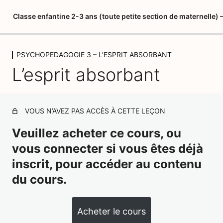
Classe enfantine 2-3 ans (toute petite section de maternelle
PSYCHOPEDAGOGIE 3 – L’ESPRIT ABSORBANT
LIVRET DU STAGIAIRE
L’esprit absorbant
5 leçons
PSYCHOPEDAGOGIE 1 – MARIA
MONTESSORI
3 leçons, 1 quiz
VOUS N’AVEZ PAS ACCÈS À CETTE LEÇON
PSYCHOPEDAGOGIE 2 – LES
Veuillez acheter ce cours, ou
QUATRE PLANS DE
vous connecter si vous êtes déjà
DEVELOPPEMENT
inscrit, pour accéder au contenu
1 leçon, 1 quiz
PSYCHOPEDAGOGIE 3 – L'ESPRIT
du cours.
ABSORBANT
Acheter le cours
L'esprit absorbant