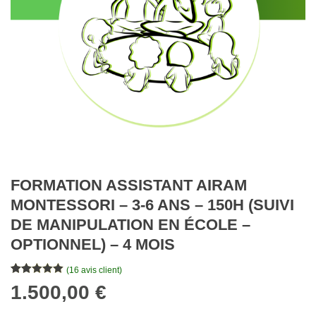
FORMATION ASSISTANT AIRAM
MONTESSORI – 3-6 ANS – 150H (SUIVI
DE MANIPULATION EN ÉCOLE –
OPTIONNEL) – 4 MOIS
(
16
avis client)
Noté
16
4.94
1.500,00
€
sur 5
basé sur
notations