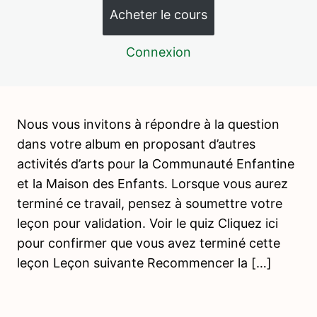
2 leçons, 1 quiz
Acheter le cours
Vie pratique – Soin de la personne
12 leçons, 4 quiz
Connexion
Vie pratique – Activités de soin du
milieu
17 leçons, 5 quiz
Vie pratique – Activités de nourriture
Nous vous invitons à répondre à la question
10 leçons, 3 quiz
dans votre album en proposant d’autres
Vie pratique – Grâce et courtoisie
activités d’arts pour la Communauté Enfantine
5 leçons, 1 quiz
Psychopédagogie 3
et la Maison des Enfants. Lorsque vous aurez
terminé ce travail, pensez à soumettre votre
1 leçon, 1 quiz
Jeux collectifs de coordination
leçon pour validation. Voir le quiz Cliquez ici
motrice
pour confirmer que vous avez terminé cette
2 leçons, 2 quiz
leçon Leçon suivante Recommencer la […]
langage – enrichissement du
vocabulaire
6 leçons, 3 quiz