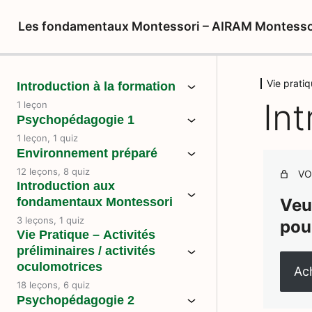
Les fondamentaux Montessori – AIRAM Montesso
Vie pratiq
Introduction à la formation
Int
1 leçon
Psychopédagogie 1
1 leçon, 1 quiz
Environnement préparé
12 leçons, 8 quiz
VO
Introduction aux
fondamentaux Montessori
Veu
3 leçons, 1 quiz
pou
Vie Pratique – Activités
préliminaires / activités
oculomotrices
Ach
18 leçons, 6 quiz
Psychopédagogie 2