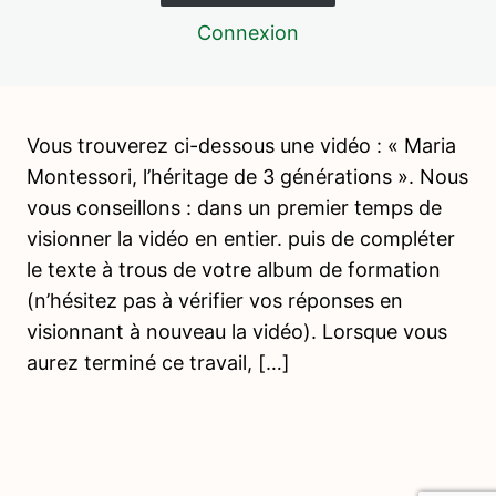
Psychopédagogie 2
Connexion
2 leçons, 1 quiz
Vie pratique – Soin de la personne
12 leçons, 4 quiz
Vie pratique – Activités de soin du
milieu
Vous trouverez ci-dessous une vidéo : « Maria
Montessori, l’héritage de 3 générations ». Nous
17 leçons, 5 quiz
Vie pratique – Activités de nourriture
vous conseillons : dans un premier temps de
10 leçons, 3 quiz
visionner la vidéo en entier. puis de compléter
Vie pratique – Grâce et courtoisie
le texte à trous de votre album de formation
5 leçons, 1 quiz
(n’hésitez pas à vérifier vos réponses en
Psychopédagogie 3
visionnant à nouveau la vidéo). Lorsque vous
1 leçon, 1 quiz
aurez terminé ce travail, […]
Jeux collectifs de coordination
motrice
2 leçons, 2 quiz
langage – enrichissement du
vocabulaire