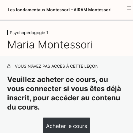
Les fondamentaux Montessori – AIRAM Montessori
Psychopédagogie 1
Introduction à la formation
Maria Montessori
1 leçon
Psychopédagogie 1
Maria Montessori
VOUS N’AVEZ PAS ACCÈS À CETTE LEÇON
Environnement préparé
Veuillez acheter ce cours, ou
12 leçons, 8 quiz
Introduction aux fondamentaux
vous connecter si vous êtes déjà
Montessori
inscrit, pour accéder au contenu
3 leçons, 1 quiz
du cours.
Vie Pratique – Activités préliminaires
/ activités oculomotrices
Acheter le cours
18 leçons, 6 quiz