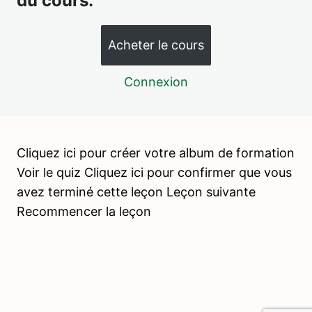
du cours.
Vie Pratique – Activités préliminaires
/ activités oculomotrices
18 leçons, 6 quiz
Acheter le cours
Psychopédagogie 2
2 leçons, 1 quiz
Connexion
Vie pratique – Soin de la personne
12 leçons, 4 quiz
Vie pratique – Activités de soin du
milieu
Cliquez ici pour créer votre album de formation
17 leçons, 5 quiz
Voir le quiz Cliquez ici pour confirmer que vous
Vie pratique – Activités de nourriture
avez terminé cette leçon Leçon suivante
10 leçons, 3 quiz
Recommencer la leçon
Vie pratique – Grâce et courtoisie
5 leçons, 1 quiz
Psychopédagogie 3
1 leçon, 1 quiz
Jeux collectifs de coordination
motrice