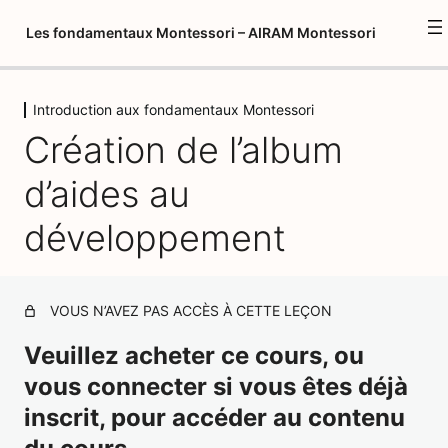
Les fondamentaux Montessori – AIRAM Montessori
Introduction aux fondamentaux Montessori
Introduction à la formation
Création de l’album
1 leçon
Psychopédagogie 1
d’aides au
1 leçon, 1 quiz
Environnement préparé
développement
12 leçons, 8 quiz
Introduction aux fondamentaux
Montessori
VOUS N’AVEZ PAS ACCÈS À CETTE LEÇON
Création de l'album d'aides au développement
Veuillez acheter ce cours, ou
vous connecter si vous êtes déjà
Introduction à la Vie pratique
inscrit, pour accéder au contenu
La conscience du mouvement