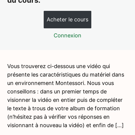
du cours.
La place de l'erreur – L'environnement et l'enfant
Acheter le cours
L'espace et le mobilier – Les composantes de
l'environnement
Connexion
Le matériel – Les composantes de l'environnement
L'environnement humain – Les composantes de
l'environnement
Vous trouverez ci-dessous une vidéo qui
Le temps – Les composantes de l'environnement
présente les caractéristiques du matériel dans
un environnement Montessori. Nous vous
L'environnement préparé en Communauté enfantine
conseillons : dans un premier temps de
L'environnement préparé en Communauté enfantine et
visionner la vidéo en entier puis de compléter
en contexte familial
le texte à trous de votre album de formation
Introduction aux fondamentaux
(n’hésitez pas à vérifier vos réponses en
Montessori
visionnant à nouveau la vidéo) et enfin de […]
3 leçons, 1 quiz
Vie Pratique – Activités préliminaires