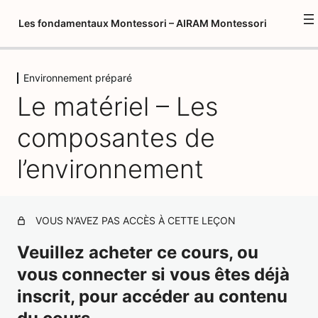
Les fondamentaux Montessori – AIRAM Montessori
Environnement préparé
Introduction à la formation
Le matériel – Les
1 leçon
Psychopédagogie 1
composantes de
1 leçon, 1 quiz
Environnement préparé
l’environnement
Introduction – L'environnement et l'enfant
Le mouvement – L'environnement et l'enfant
VOUS N’AVEZ PAS ACCÈS À CETTE LEÇON
Un cadre structurant – L'environnement et l'enfant
Veuillez acheter ce cours, ou
vous connecter si vous êtes déjà
L'action indirecte – L'environnement et l'enfant
inscrit, pour accéder au contenu
L'importance de la répétition – L'environnement et
l'enfant