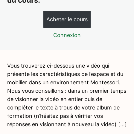
du cours.
La place de l'erreur – L'environnement et l'enfant
Acheter le cours
L'espace et le mobilier – Les composantes de
l'environnement
Connexion
Le matériel – Les composantes de l'environnement
L'environnement humain – Les composantes de
l'environnement
Vous trouverez ci-dessous une vidéo qui
Le temps – Les composantes de l'environnement
présente les caractéristiques de l’espace et du
mobilier dans un environnement Montessori.
L'environnement préparé en Communauté enfantine
Nous vous conseillons : dans un premier temps
L'environnement préparé en Communauté enfantine et
de visionner la vidéo en entier puis de
en contexte familial
compléter le texte à trous de votre album de
Introduction aux fondamentaux
formation (n’hésitez pas à vérifier vos
Montessori
réponses en visionnant à nouveau la vidéo) […]
3 leçons, 1 quiz
Vie Pratique – Activités préliminaires