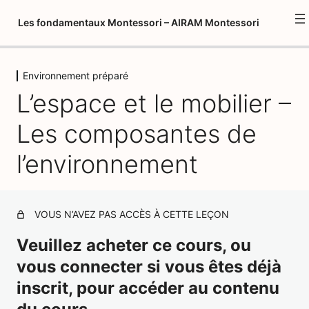
Les fondamentaux Montessori – AIRAM Montessori
Environnement préparé
Introduction à la formation
L’espace et le mobilier –
1 leçon
Psychopédagogie 1
Les composantes de
1 leçon, 1 quiz
Environnement préparé
l’environnement
Introduction – L'environnement et l'enfant
Le mouvement – L'environnement et l'enfant
VOUS N’AVEZ PAS ACCÈS À CETTE LEÇON
Un cadre structurant – L'environnement et l'enfant
Veuillez acheter ce cours, ou
vous connecter si vous êtes déjà
L'action indirecte – L'environnement et l'enfant
inscrit, pour accéder au contenu
L'importance de la répétition – L'environnement et
l'enfant