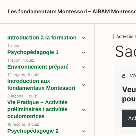
Les fondamentaux Montessori – AIRAM Montesso
Activités
Introduction à la formation
Sa
1 leçon
Psychopédagogie 1
1 leçon, 1 quiz
Environnement préparé
12 leçons, 8 quiz
VO
Introduction aux
fondamentaux Montessori
Veu
3 leçons, 1 quiz
pou
Vie Pratique – Activités
préliminaires / activités
oculomotrices
Ach
18 leçons, 6 quiz
Psychopédagogie 2