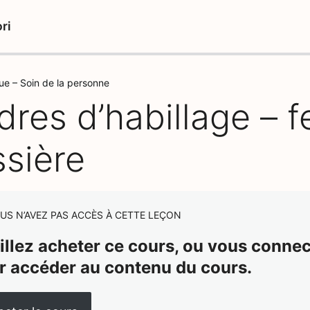
ri
que – Soin de la personne
dres d’habillage – 
ssière
US N’AVEZ PAS ACCÈS À CETTE LEÇON
illez acheter ce cours, ou vous connect
r accéder au contenu du cours.