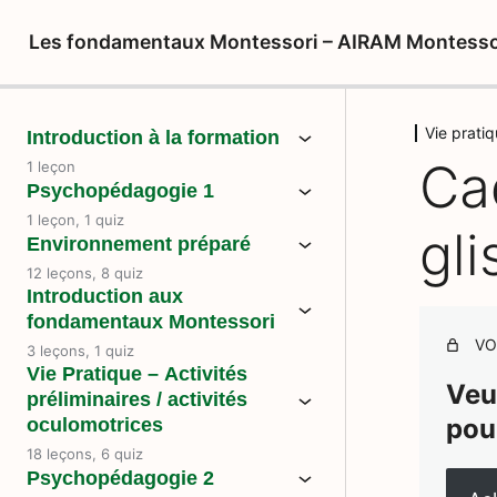
Les fondamentaux Montessori – AIRAM Montesso
Vie prati
Introduction à la formation
Ca
1 leçon
Psychopédagogie 1
1 leçon, 1 quiz
gli
Environnement préparé
12 leçons, 8 quiz
Introduction aux
fondamentaux Montessori
VO
3 leçons, 1 quiz
Vie Pratique – Activités
Veu
préliminaires / activités
pou
oculomotrices
18 leçons, 6 quiz
Psychopédagogie 2