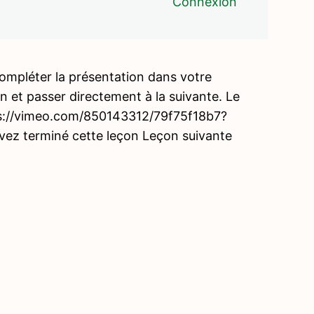
Connexion
compléter la présentation dans votre
on et passer directement à la suivante. Le
ps://vimeo.com/850143312/79f75f18b7?
avez terminé cette leçon Leçon suivante
Précé